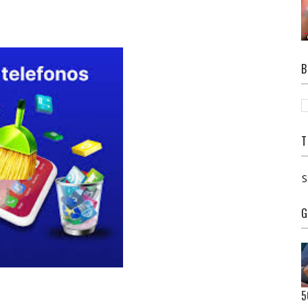
B
T
S
G
5