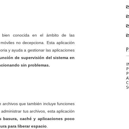
 bien conocida en el ámbito de las
 móviles no decepciona. Esta aplicación
P
ria y ayuda a gestionar las aplicaciones
función de supervisión del sistema en
I
uncionando sin problemas.
P
P
A
C
S
e archivos que también incluye funciones
administrar tus archivos, esta aplicación
s basura, caché y aplicaciones poco
ura para liberar espacio
.